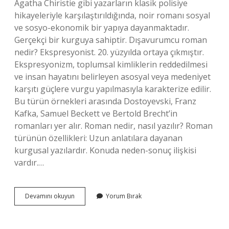
Agatha Chiristie gibi yazarların klasik polisiye
hikayeleriyle karşılaştırıldığında, noir romanı sosyal
ve sosyo-ekonomik bir yapıya dayanmaktadır.
Gerçekçi bir kurguya sahiptir. Dışavurumcu roman
nedir? Ekspresyonist. 20. yüzyılda ortaya çıkmıştır.
Ekspresyonizm, toplumsal kimliklerin reddedilmesi
ve insan hayatını belirleyen asosyal veya medeniyet
karşıtı güçlere vurgu yapılmasıyla karakterize edilir.
Bu türün örnekleri arasında Dostoyevski, Franz
Kafka, Samuel Beckett ve Bertold Brecht’in
romanları yer alır. Roman nedir, nasıl yazılır? Roman
türünün özellikleri: Uzun anlatılara dayanan
kurgusal yazılardır. Konuda neden-sonuç ilişkisi
vardır.…
Entrik
Devamını okuyun
Yorum Bırak
Roman
Nedir