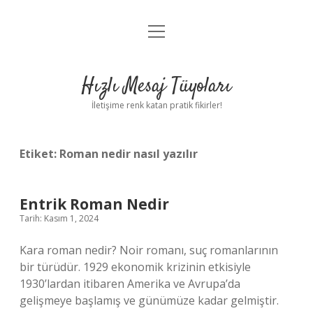
menüyü
Anasayfa
aç
Gizlilik Politikası
Hızlı Mesaj Tüyoları
Yasal Uyarı
İletişime renk katan pratik fikirler!
Hakkımızda
Etiket:
Roman nedir nasıl yazılır
Entrik Roman Nedir
Tarih: Kasım 1, 2024
Kara roman nedir? Noir romanı, suç romanlarının
bir türüdür. 1929 ekonomik krizinin etkisiyle
1930’lardan itibaren Amerika ve Avrupa’da
gelişmeye başlamış ve günümüze kadar gelmiştir.