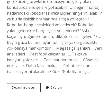
gerektiren görevlerin otomasyonu iş kayıpları
konusunda endişelere yol açabilir. Örneğin, montaj
hatlarındaki robotlar fabrika işçilerinin yerini alabilir
ve bu da işsizlik oranlarında artışa yol açabilir.
Robotlar hangi meslekleri yok edecek? Robotlar
yakın gelecekte hangi işleri yok edecek? “Asla
kaçamayacağımız ölümsüz diktatörler mi geliyor”? …
Beyin gücü kullanmayan tüm işler yakın gelecekte
yok olmaya mahkumdur. … Mağaza çalışanları … Veri
analistleri. … Fast food çalışanları. … Taksi ve
kamyon şoförleri. … Teslimat personeli. … Güvenlik
görevlileri.Daha fazla makale… Robotlar insan
işçilerin yerini alacak mı? Gök, “Robotların iş…
Robotlar
Devamını okuyun
6 Yorum
Yüzünden
Önce
Kimler
Işsiz