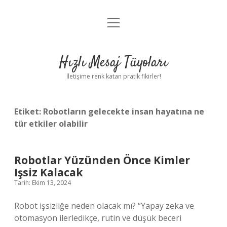
menüyü
Anasayfa
aç
Gizlilik Politikası
Hızlı Mesaj Tüyoları
Yasal Uyarı
İletişime renk katan pratik fikirler!
Hakkımızda
Etiket:
Robotların gelecekte insan hayatına ne
tür etkiler olabilir
Robotlar Yüzünden Önce Kimler
Işsiz Kalacak
Tarih: Ekim 13, 2024
Robot işsizliğe neden olacak mı? “Yapay zeka ve
otomasyon ilerledikçe, rutin ve düşük beceri