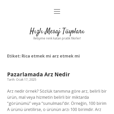
menüyü
Anasayfa
aç
Gizlilik Politikası
Hızlı Mesaj Tüyoları
Yasal Uyarı
İletişime renk katan pratik fikirler!
Hakkımızda
Etiket:
Rica etmek mi arz etmek mi
Pazarlamada Arz Nedir
Tarih: Ocak 17, 2025
Arz nedir örnek? Sözlük tanımına göre arz, belirli bir
ürün, mal veya hizmetin belirli bir miktarda
“görünümü” veya “sunulması”dır. Örneğin, 100 birim
A ürünü üretilirse, o ürünün arzı 100 birimdir. Arz