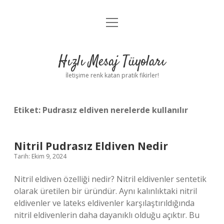
menüyü
Anasayfa
aç
Gizlilik Politikası
Hızlı Mesaj Tüyoları
Yasal Uyarı
İletişime renk katan pratik fikirler!
Hakkımızda
Etiket:
Pudrasız eldiven nerelerde kullanılır
Nitril Pudrasız Eldiven Nedir
Tarih: Ekim 9, 2024
Nitril eldiven özelliği nedir? Nitril eldivenler sentetik
olarak üretilen bir üründür. Aynı kalınlıktaki nitril
eldivenler ve lateks eldivenler karşılaştırıldığında
nitril eldivenlerin daha dayanıklı olduğu açıktır. Bu