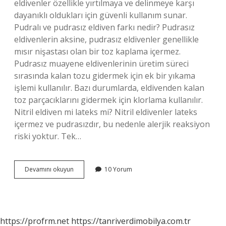
eldivenler özellikle yırtılmaya ve delinmeye karşı
dayanıklı oldukları için güvenli kullanım sunar.
Pudralı ve pudrasız eldiven farkı nedir? Pudrasız
eldivenlerin aksine, pudrasız eldivenler genellikle
mısır nişastası olan bir toz kaplama içermez.
Pudrasız muayene eldivenlerinin üretim süreci
sırasında kalan tozu gidermek için ek bir yıkama
işlemi kullanılır. Bazı durumlarda, eldivenden kalan
toz parçacıklarını gidermek için klorlama kullanılır.
Nitril eldiven mi lateks mi? Nitril eldivenler lateks
içermez ve pudrasızdır, bu nedenle alerjik reaksiyon
riski yoktur. Tek…
Nitril
Devamını okuyun
10 Yorum
Pudrasız
Eldiven
Nedir
https://profrm.net
https://tanriverdimobilya.com.tr