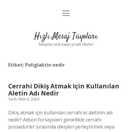
menüyü
Anasayfa
aç
Gizlilik Politikası
Hızlı Mesaj Tüyoları
Yasal Uyarı
İletişime renk katan pratik fikirler!
Hakkımızda
Etiket:
Poliglaktin nedir
Cerrahi Dikiş Atmak Için Kullanılan
Aletin Adı Nedir
Tarih: Ekim 5, 2024
Dikiş atmak için kullanılan cerrahi el aletinin adı
nedir? Adson forsepsleri genellikle cerrahi
prosedürler sırasında dikişleri yerleştirmek veya