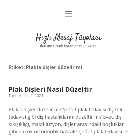
menüyü
Anasayfa
aç
Gizlilik Politikası
Hızlı Mesaj Tüyoları
Yasal Uyarı
İletişime renk katan pratik fikirler!
Hakkımızda
Etiket:
Plakla dişler düzelir mi
Plak Dişleri Nasıl Düzeltir
Tarih: Kasım 5, 2024
Plakla dişler düzelir mi? Şeffaf plak tedavisi diş teli
tedavisi gibi diş hastalıklarını düzeltir mi? Evet, diş
sıkışıklığı, maloklüzyon, dişler arasındaki boşluklar
gibi birçok ortodontik hastalık şeffaf plak tedavisi ile