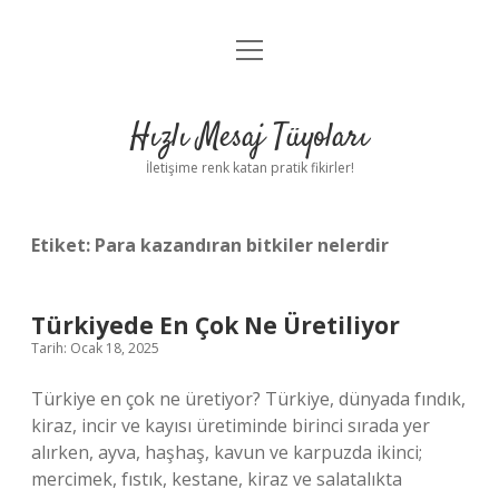
menüyü
Anasayfa
aç
Gizlilik Politikası
Hızlı Mesaj Tüyoları
Yasal Uyarı
İletişime renk katan pratik fikirler!
Hakkımızda
Etiket:
Para kazandıran bitkiler nelerdir
Türkiyede En Çok Ne Üretiliyor
Tarih: Ocak 18, 2025
Türkiye en çok ne üretiyor? Türkiye, dünyada fındık,
kiraz, incir ve kayısı üretiminde birinci sırada yer
alırken, ayva, haşhaş, kavun ve karpuzda ikinci;
mercimek, fıstık, kestane, kiraz ve salatalıkta