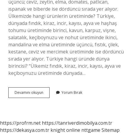
üçüncü; ceviz, zeytin, elma, domates, patlıcan,
ıspanak ve biberde ise dördüncü sırada yer alıyor.
Ülkemizde hangi ürünlerin üretiminde? Türkiye,
dünyada fındık, kiraz, incir, kayısı, ayva ve haşhaş
tohumu üretiminde birinci, kavun, karpuz, vişne,
salatalık, keçiboynuzu ve nohut üretiminde ikinci,
mandalina ve elma üretiminde üçüncü, fıstık, çilek,
kestane, ceviz ve mercimek üretiminde ise dördüncü
sırada yer alıyor. Türkiye hangi üründe dünya
birincisi? “Ülkemiz fındık, kiraz, incir, kayısı, ayva ve
keçiboynuzu üretiminde dünyada…
Türkiyede
Devamını okuyun
Yorum Bırak
En
Çok
Ne
Üretiliyor
https://profrm.net
https://tanriverdimobilya.com.tr
https://dekasya.com.tr
knight online
nttgame
Sitemap