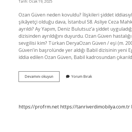
Tarih: Ocak 19, 2025
Ozan Güven neden kovuldu? İlişkileri şiddet iddiası
şikâyetçi olduğu dava, İstanbul 58. Asliye Ceza Ma
ayrıldı? Ay Yapım, Deniz Bulutsuz’a şiddet uyguladığ
dizisinden ayrıldığını duyurdu. Ozan Güven hastalığ
sevgilisi kim? Türkan DeryaOzan Güven / eşi (m. 2
Güven’in başrolünde yer aldığı Babil dizisinin yeni 
iddia edilen Ozan Güven, Babil kadrosundan çıkarıld
Ozan
Devamını okuyun
Yorum Bırak
Güven
Neden
Çıkarıldı
https://profrm.net
https://tanriverdimobilya.com.tr