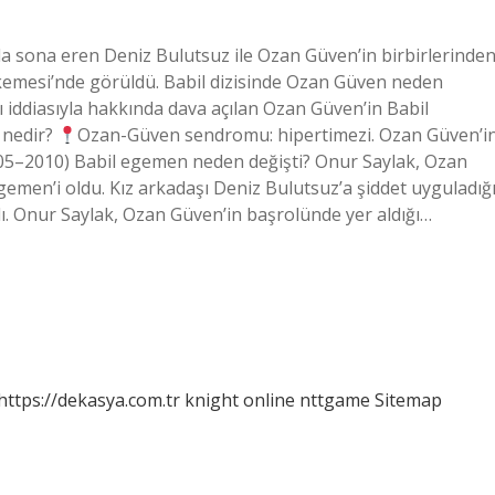
yla sona eren Deniz Bulutsuz ile Ozan Güven’in birbirlerinde
hkemesi’nde görüldü. Babil dizisinde Ozan Güven neden
ı iddiasıyla hakkında dava açılan Ozan Güven’in Babil
ı nedir?
Ozan-Güven sendromu: hipertimezi. Ozan Güven’i
005–2010) Babil egemen neden değişti? Onur Saylak, Ozan
Egemen’i oldu. Kız arkadaşı Deniz Bulutsuz’a şiddet uyguladığ
ı. Onur Saylak, Ozan Güven’in başrolünde yer aldığı…
https://dekasya.com.tr
knight online
nttgame
Sitemap