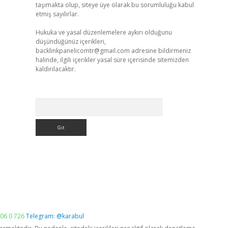
taşımakta olup, siteye üye olarak bu sorumluluğu kabul
etmiş sayılırlar.
Hukuka ve yasal düzenlemelere aykırı olduğunu
düşündüğünüz içerikleri,
backlinkpanelicomtr@gmail.com
adresine bildirmeniz
halinde, ilgili içerikler yasal süre içerisinde sitemizden
kaldırılacaktır.
Arama
06 0 726
Telegram: @karabul