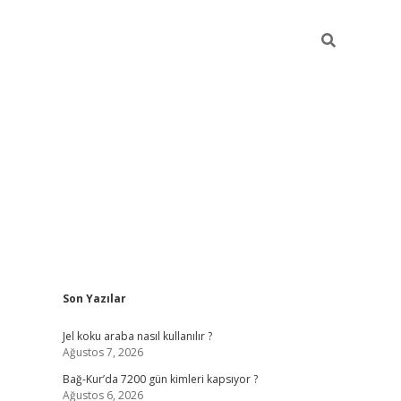
Sidebar
Son Yazılar
betexper gü
Jel koku araba nasıl kullanılır ?
Ağustos 7, 2026
Bağ-Kur’da 7200 gün kimleri kapsıyor ?
Ağustos 6, 2026