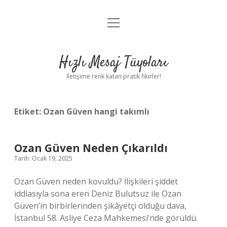
menüyü
Anasayfa
aç
Gizlilik Politikası
Hızlı Mesaj Tüyoları
Yasal Uyarı
İletişime renk katan pratik fikirler!
Hakkımızda
Etiket:
Ozan Güven hangi takımlı
Ozan Güven Neden Çıkarıldı
Tarih: Ocak 19, 2025
Ozan Güven neden kovuldu? İlişkileri şiddet
iddiasıyla sona eren Deniz Bulutsuz ile Ozan
Güven’in birbirlerinden şikâyetçi olduğu dava,
İstanbul 58. Asliye Ceza Mahkemesi’nde görüldü.