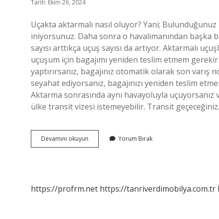
Tarih: Ekim 26, 2024
Uçakta aktarmalı nasıl oluyor? Yani; Bulunduğunuz
iniyorsunuz. Daha sonra o havalimanından başka bi
sayısı arttıkça uçuş sayısı da artıyor. Aktarmalı u
uçuşum için bagajımı yeniden teslim etmem gerekir 
yaptırırsanız, bagajınız otomatik olarak son varış no
seyahat ediyorsanız, bagajınızı yeniden teslim etme
Aktarma sonrasında aynı havayoluyla uçuyorsanız ve
ülke transit vizesi istemeyebilir. Transit geçeceğini
Uçuşlarda
Devamını okuyun
Yorum Bırak
Aktarma
Ne
Demek
https://profrm.net
https://tanriverdimobilya.com.tr