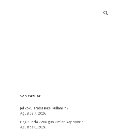
Sidebar
Son Yazılar
betexper günce
Jel koku araba nasıl kullanılır ?
Ağustos 7, 2026
Bağ-Kur’da 7200 gün kimleri kapsıyor ?
Ağustos 6, 2026