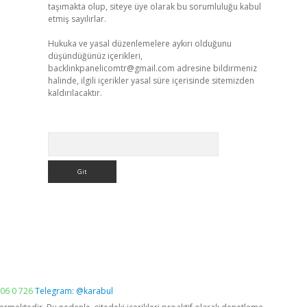
taşımakta olup, siteye üye olarak bu sorumluluğu kabul
etmiş sayılırlar.
Hukuka ve yasal düzenlemelere aykırı olduğunu
düşündüğünüz içerikleri,
backlinkpanelicomtr@gmail.com
adresine bildirmeniz
halinde, ilgili içerikler yasal süre içerisinde sitemizden
kaldırılacaktır.
Arama
06 0 726
Telegram: @karabul