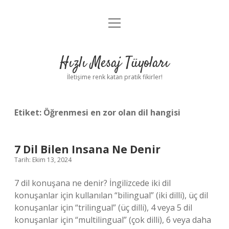
menüyü
Anasayfa
aç
Gizlilik Politikası
Hızlı Mesaj Tüyoları
Yasal Uyarı
İletişime renk katan pratik fikirler!
Hakkımızda
Etiket:
Öğrenmesi en zor olan dil hangisi
7 Dil Bilen Insana Ne Denir
Tarih: Ekim 13, 2024
7 dil konuşana ne denir? İngilizcede iki dil
konuşanlar için kullanılan “bilingual” (iki dilli), üç dil
konuşanlar için “trilingual” (üç dilli), 4 veya 5 dil
konuşanlar için “multilingual” (çok dilli), 6 veya daha