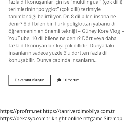
fazla dil konuşanlar için ise “multilingual” (çok dilli)
terimlerinin “polyglot” (çok dilli) terimiyle
tanımlandığı belirtiliyor. Dr. 8 dil bilen insana ne
denir? 8 dil bilen bir Türk poliglottan yabancı dil
öğrenmenin en önemli tekniği – Güney Kore Vlog –
YouTube. 10 dil bilene ne denir? Dört veya daha
fazla dil konuşan bir kişi çok dillidir. Dünyadaki
insanların sadece yüzde 3’ü dörtten fazla dil
konuşabilir. Dünya çapında insanların…
7
Devamını okuyun
10 Yorum
Dil
Bilen
Insana
Ne
Denir
https://profrm.net
https://tanriverdimobilya.com.tr
https://dekasya.com.tr
knight online
nttgame
Sitemap