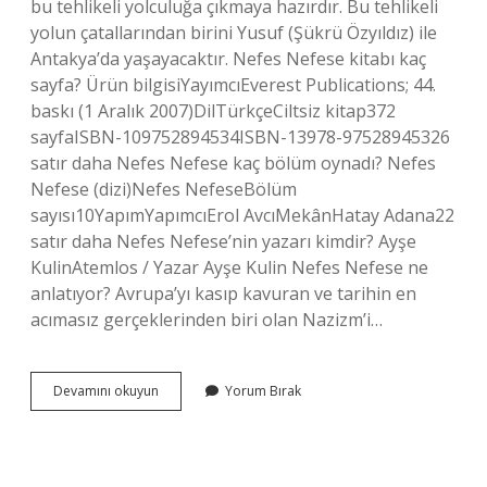
bu tehlikeli yolculuğa çıkmaya hazırdır. Bu tehlikeli
yolun çatallarından birini Yusuf (Şükrü Özyıldız) ile
Antakya’da yaşayacaktır. Nefes Nefese kitabı kaç
sayfa? Ürün bilgisiYayımcıEverest Publications; 44.
baskı (1 Aralık 2007)DilTürkçeCiltsiz kitap372
sayfaISBN-109752894534ISBN-13978-97528945326
satır daha Nefes Nefese kaç bölüm oynadı? Nefes
Nefese (dizi)Nefes NefeseBölüm
sayısı10YapımYapımcıErol AvcıMekânHatay Adana22
satır daha Nefes Nefese’nin yazarı kimdir? Ayşe
KulinAtemlos / Yazar Ayşe Kulin Nefes Nefese ne
anlatıyor? Avrupa’yı kasıp kavuran ve tarihin en
acımasız gerçeklerinden biri olan Nazizm’i…
Nefes
Devamını okuyun
Yorum Bırak
Nefese
Ne
Anlatıyor