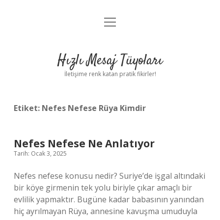
menüyü
Anasayfa
aç
Gizlilik Politikası
Hızlı Mesaj Tüyoları
Yasal Uyarı
İletişime renk katan pratik fikirler!
Hakkımızda
Etiket:
Nefes Nefese Rüya Kimdir
Nefes Nefese Ne Anlatıyor
Tarih: Ocak 3, 2025
Nefes nefese konusu nedir? Suriye’de işgal altındaki
bir köye girmenin tek yolu biriyle çıkar amaçlı bir
evlilik yapmaktır. Bugüne kadar babasının yanından
hiç ayrılmayan Rüya, annesine kavuşma umuduyla