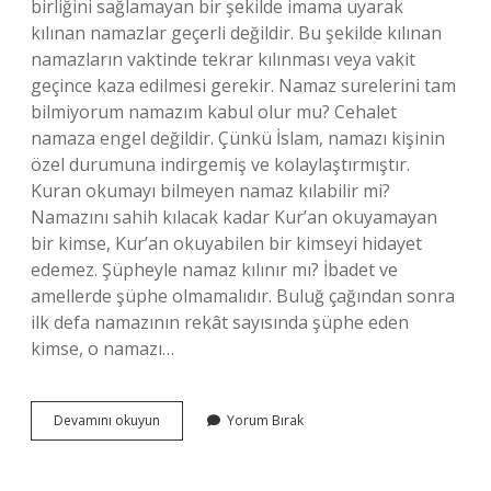
birliğini sağlamayan bir şekilde imama uyarak
kılınan namazlar geçerli değildir. Bu şekilde kılınan
namazların vaktinde tekrar kılınması veya vakit
geçince kaza edilmesi gerekir. Namaz surelerini tam
bilmiyorum namazım kabul olur mu? Cehalet
namaza engel değildir. Çünkü İslam, namazı kişinin
özel durumuna indirgemiş ve kolaylaştırmıştır.
Kuran okumayı bilmeyen namaz kılabilir mi?
Namazını sahih kılacak kadar Kur’an okuyamayan
bir kimse, Kur’an okuyabilen bir kimseyi hidayet
edemez. Şüpheyle namaz kılınır mı? İbadet ve
amellerde şüphe olmamalıdır. Buluğ çağından sonra
ilk defa namazının rekât sayısında şüphe eden
kimse, o namazı…
Kağıttan
Devamını okuyun
Yorum Bırak
Sûre
Okuyarak
Namaz