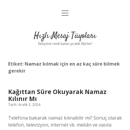
menüyü
Anasayfa
aç
Gizlilik Politikası
Hızlı Mesaj Tüyoları
Yasal Uyarı
İletişime renk katan pratik fikirler!
Hakkımızda
Etiket:
Namaz kılmak için en az kaç sûre bilmek
gerekir
Kağıttan Sûre Okuyarak Namaz
Kılınır Mı
Tarih: Aralık 3, 2024
Telefona bakarak namaz kılınabilir mi? Sonuç olarak
telefon, televizyon, internet vb. mekân ve vasıta