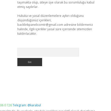
taşımakta olup, siteye üye olarak bu sorumluluğu kabul
etmiş sayılırlar.
Hukuka ve yasal düzenlemelere aykırı olduğunu
düşündüğünüz içerikleri,
backlinkpanelicomtr@gmail.com
adresine bildirmeniz
halinde, ilgili içerikler yasal süre içerisinde sitemizden
kaldırılacaktır.
Arama
06 0 726
Telegram: @karabul