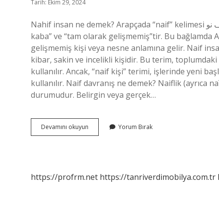
Tarih: Ekim 29, 2024
Nahif insan ne demek? Arapçada “naif” kelimesi يف نو (en-naīf) olarak yazılır ve orijinal anlamı “gelişmemiş,
kaba” ve “tam olarak gelişmemiş”tir. Bu bağlamda Ara
gelişmemiş kişi veya nesne anlamına gelir. Naif ins
kibar, sakin ve incelikli kişidir. Bu terim, toplumdaki 
kullanılır. Ancak, “naif kişi” terimi, işlerinde yeni 
kullanılır. Naif davranış ne demek? Naiflik (ayrıca naï
durumudur. Belirgin veya gerçek…
Nahif
Devamını okuyun
Yorum Bırak
Insan
Ne
Demek
Tdk
https://profrm.net
https://tanriverdimobilya.com.tr