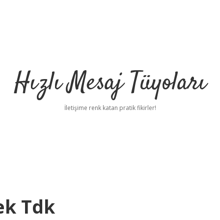
Hızlı Mesaj Tüyoları
İletişime renk katan pratik fikirler!
ek Tdk