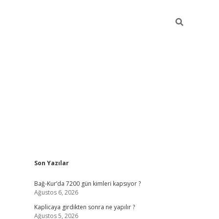
Sidebar
Son Yazılar
betexper günc
Bağ-Kur’da 7200 gün kimleri kapsıyor ?
Ağustos 6, 2026
Kaplicaya girdikten sonra ne yapılır ?
Ağustos 5, 2026