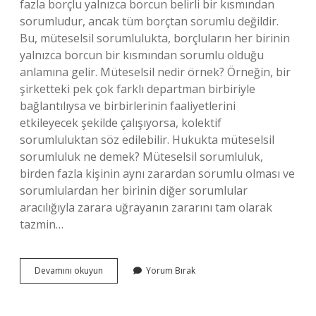
fazla borçlu yalnızca borcun belirli bir kısmından
sorumludur, ancak tüm borçtan sorumlu değildir.
Bu, müteselsil sorumlulukta, borçluların her birinin
yalnızca borcun bir kısmından sorumlu olduğu
anlamına gelir. Müteselsil nedir örnek? Örneğin, bir
şirketteki pek çok farklı departman birbiriyle
bağlantılıysa ve birbirlerinin faaliyetlerini
etkileyecek şekilde çalışıyorsa, kolektif
sorumluluktan söz edilebilir. Hukukta müteselsil
sorumluluk ne demek? Müteselsil sorumluluk,
birden fazla kişinin aynı zarardan sorumlu olması ve
sorumlulardan her birinin diğer sorumlular
aracılığıyla zarara uğrayanın zararını tam olarak
tazmin…
Müteselsil
Devamını okuyun
Yorum Bırak
Temsil
Ne
Demek