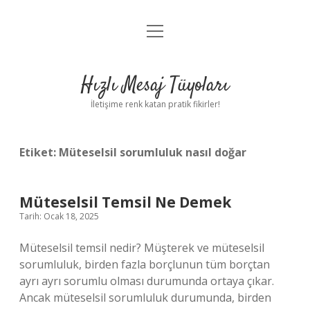
menüyü
Anasayfa
aç
Gizlilik Politikası
Hızlı Mesaj Tüyoları
Yasal Uyarı
İletişime renk katan pratik fikirler!
Hakkımızda
Etiket:
Müteselsil sorumluluk nasıl doğar
Müteselsil Temsil Ne Demek
Tarih: Ocak 18, 2025
Müteselsil temsil nedir? Müşterek ve müteselsil
sorumluluk, birden fazla borçlunun tüm borçtan
ayrı ayrı sorumlu olması durumunda ortaya çıkar.
Ancak müteselsil sorumluluk durumunda, birden