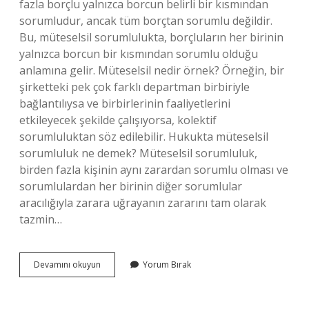
fazla borçlu yalnızca borcun belirli bir kısmından
sorumludur, ancak tüm borçtan sorumlu değildir.
Bu, müteselsil sorumlulukta, borçluların her birinin
yalnızca borcun bir kısmından sorumlu olduğu
anlamına gelir. Müteselsil nedir örnek? Örneğin, bir
şirketteki pek çok farklı departman birbiriyle
bağlantılıysa ve birbirlerinin faaliyetlerini
etkileyecek şekilde çalışıyorsa, kolektif
sorumluluktan söz edilebilir. Hukukta müteselsil
sorumluluk ne demek? Müteselsil sorumluluk,
birden fazla kişinin aynı zarardan sorumlu olması ve
sorumlulardan her birinin diğer sorumlular
aracılığıyla zarara uğrayanın zararını tam olarak
tazmin…
Müteselsil
Devamını okuyun
Yorum Bırak
Temsil
Ne
Demek