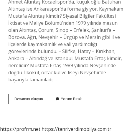
Ahmet Altıntaş Kocaelispor’da, küçük oğlu Batuhan
Altıntaş ise Ankaraspor’da forma giyiyor. Kaymakam
Mustafa Altıntaş kimdir? Siyasal Bilgiler Fakültesi
İktisat ve Maliye Bölümü’nden 1979 yılında mezun
olan Altıntaş, Çorum, Sinop – Erfelek, Şanlıurfa –
Bozova, Ağrı, Nevşehir – Ürgüp ve Mersin gibi il ve
ilçelerde kaymakamlık ve vali yardımcılığı
görevlerinde bulundu. – Silifke, Hatay – Kırıkhan,
Ankara – Altındağ ve İstanbul. Mustafa Ertaş kimdir,
nerelidir? Mustafa Ertaş 1989 yılında Nevşehir’de
doğdu. İlkokul, ortaokul ve liseyi Nevşehir’de
başarıyla tamamladı,…
Mustafa
Devamını okuyun
Yorum Bırak
Altıntaş
Kim
https://profrm.net
https://tanriverdimobilya.com.tr