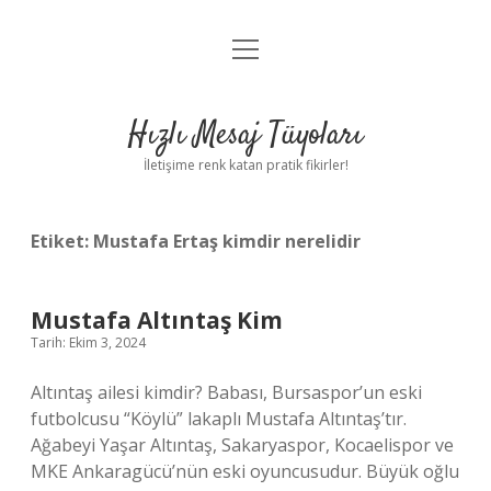
menüyü
Anasayfa
aç
Gizlilik Politikası
Hızlı Mesaj Tüyoları
Yasal Uyarı
İletişime renk katan pratik fikirler!
Hakkımızda
Etiket:
Mustafa Ertaş kimdir nerelidir
Mustafa Altıntaş Kim
Tarih: Ekim 3, 2024
Altıntaş ailesi kimdir? Babası, Bursaspor’un eski
futbolcusu “Köylü” lakaplı Mustafa Altıntaş’tır.
Ağabeyi Yaşar Altıntaş, Sakaryaspor, Kocaelispor ve
MKE Ankaragücü’nün eski oyuncusudur. Büyük oğlu