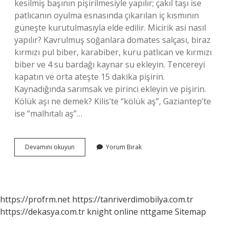
kesilmiş başının pişirilmesiyle yapılır; çakıl taşı ise
patlıcanın oyulma esnasında çıkarılan iç kısmının
güneşte kurutulmasıyla elde edilir. Micirik asi nasıl
yapılır? Kavrulmuş soğanlara domates salçası, biraz
kırmızı pul biber, karabiber, kuru patlıcan ve kırmızı
biber ve 4 su bardağı kaynar su ekleyin. Tencereyi
kapatın ve orta ateşte 15 dakika pişirin.
Kaynadığında sarımsak ve pirinci ekleyin ve pişirin.
Kölük aşı ne demek? Kilis’te “kölük aş”, Gaziantep’te
ise “malhıtalı aş”…
Börk
Devamını okuyun
Yorum Bırak
Aşı
Ne
Demek
https://profrm.net
https://tanriverdimobilya.com.tr
https://dekasya.com.tr
knight online
nttgame
Sitemap