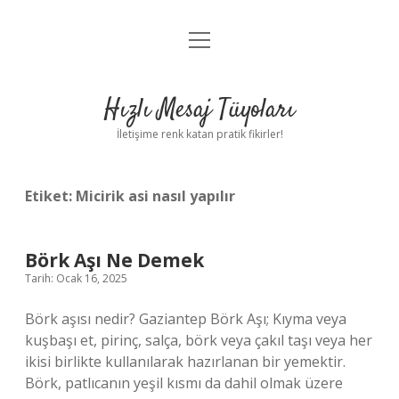
menüyü
Anasayfa
aç
Gizlilik Politikası
Hızlı Mesaj Tüyoları
Yasal Uyarı
İletişime renk katan pratik fikirler!
Hakkımızda
Etiket:
Micirik asi nasıl yapılır
Börk Aşı Ne Demek
Tarih: Ocak 16, 2025
Börk aşısı nedir? Gaziantep Börk Aşı; Kıyma veya
kuşbaşı et, pirinç, salça, börk veya çakıl taşı veya her
ikisi birlikte kullanılarak hazırlanan bir yemektir.
Börk, patlıcanın yeşil kısmı da dahil olmak üzere