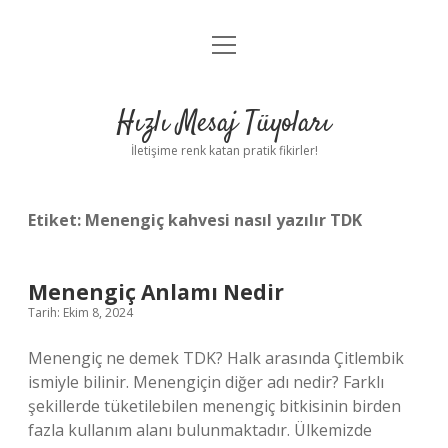
menüyü
Anasayfa
aç
Gizlilik Politikası
Hızlı Mesaj Tüyoları
Yasal Uyarı
İletişime renk katan pratik fikirler!
Hakkımızda
Etiket:
Menengiç kahvesi nasıl yazılır TDK
Menengiç Anlamı Nedir
Tarih: Ekim 8, 2024
Menengiç ne demek TDK? Halk arasında Çitlembik
ismiyle bilinir. Menengiçin diğer adı nedir? Farklı
şekillerde tüketilebilen menengiç bitkisinin birden
fazla kullanım alanı bulunmaktadır. Ülkemizde