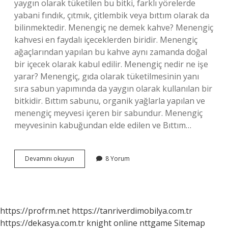
yaygın olarak tüketilen bu bitki, farklı yörelerde
yabani fındık, çıtmık, çitlembik veya bıttım olarak da
bilinmektedir. Menengiç ne demek kahve? Menengiç
kahvesi en faydalı içeceklerden biridir. Menengiç
ağaçlarından yapılan bu kahve aynı zamanda doğal
bir içecek olarak kabul edilir. Menengiç nedir ne işe
yarar? Menengiç, gıda olarak tüketilmesinin yanı
sıra sabun yapımında da yaygın olarak kullanılan bir
bitkidir. Bıttım sabunu, organik yağlarla yapılan ve
menengiç meyvesi içeren bir sabundur. Menengiç
meyvesinin kabuğundan elde edilen ve Bıttım…
Menengiç
Devamını okuyun
8 Yorum
Anlamı
Nedir
https://profrm.net
https://tanriverdimobilya.com.tr
https://dekasya.com.tr
knight online
nttgame
Sitemap