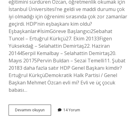
eğitimini sürdüren Özcan, öğretmenlik okumak için
İstanbul Üniversitesi’ne geldi ve maddi durumu çok
iyi olmadığı için öğrenimi sırasında çok zor zamanlar
geçirdi. HDP’nin eşbaşkanı kim oldu?
Eşbaşkanlar#İsimGöreve Başlangıcı2Sebahat
Tuncel – Ertuğrul Kürkçü27. Ekim 20133Figen
Yüksekdağ – Selahattin Demirtaş22. Haziran
20144Serpil Kemalbay – Selahattin Demirtaş20.
Mayıs 20175Pervin Buldan – Sezai Temelli11. Şubat
20183 daha fazla satır HDP Genel Başkanı kimdir?
Ertuğrul KürkçüDemokratik Halk Partisi / Genel
Başkan Mehmet Özcan evli mi? Evli ve üç çocuk
babası…
Konyalı
Devamını okuyun
14 Yorum
Sultan
Özcan
Kimdir