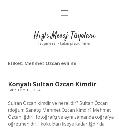
menüyü
Anasayfa
aç
Gizlilik Politikası
Hızlı Mesaj Tüyoları
Yasal Uyarı
İletişime renk katan pratik fikirler!
Hakkımızda
Etiket:
Mehmet Özcan evli mi
Konyalı Sultan Özcan Kimdir
Tarih: Ekim 13, 2024
Sultan Özcan kimdir ve nerelidir? Sultan Özcan
(doğum Sanatçı Mehmet Özcan kimdir? Mehmet
Özcan Iğdırlı fotoğrafçı ve aynı zamanda coğrafya
öğretmenidir. İlkokuldan liseye kadar Iğdır’da