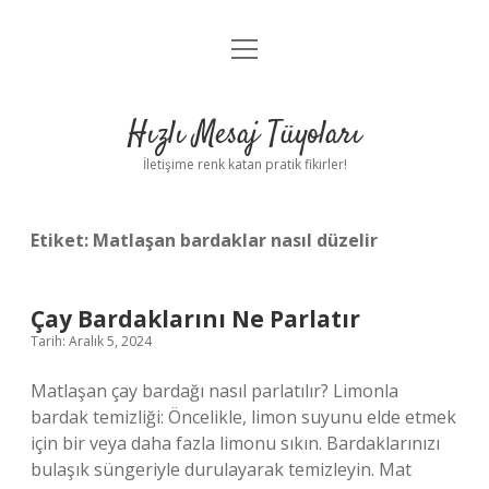
menüyü
Anasayfa
aç
Gizlilik Politikası
Hızlı Mesaj Tüyoları
Yasal Uyarı
İletişime renk katan pratik fikirler!
Hakkımızda
Etiket:
Matlaşan bardaklar nasıl düzelir
Çay Bardaklarını Ne Parlatır
Tarih: Aralık 5, 2024
Matlaşan çay bardağı nasıl parlatılır? Limonla
bardak temizliği: Öncelikle, limon suyunu elde etmek
için bir veya daha fazla limonu sıkın. Bardaklarınızı
bulaşık süngeriyle durulayarak temizleyin. Mat