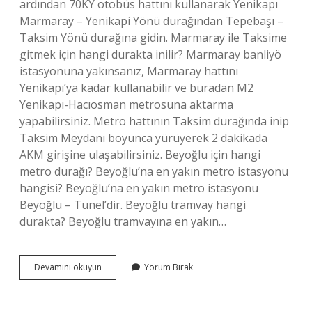
ardından 70KY otobüs hattını kullanarak Yenikapı
Marmaray – Yenikapi Yönü durağından Tepebaşı –
Taksim Yönü durağına gidin. Marmaray ile Taksime
gitmek için hangi durakta inilir? Marmaray banliyö
istasyonuna yakınsanız, Marmaray hattını
Yenikapı’ya kadar kullanabilir ve buradan M2
Yenikapı-Hacıosman metrosuna aktarma
yapabilirsiniz. Metro hattının Taksim durağında inip
Taksim Meydanı boyunca yürüyerek 2 dakikada
AKM girişine ulaşabilirsiniz. Beyoğlu için hangi
metro durağı? Beyoğlu’na en yakın metro istasyonu
hangisi? Beyoğlu’na en yakın metro istasyonu
Beyoğlu – Tünel’dir. Beyoğlu tramvay hangi
durakta? Beyoğlu tramvayına en yakın…
Beyoğluna
Devamını okuyun
Yorum Bırak
Gitmek
Için
Marmarayda