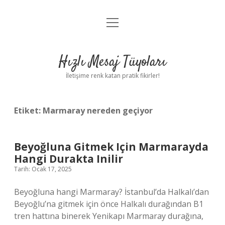
menüyü
Anasayfa
aç
Gizlilik Politikası
Hızlı Mesaj Tüyoları
Yasal Uyarı
İletişime renk katan pratik fikirler!
Hakkımızda
Etiket:
Marmaray nereden geçiyor
Beyoğluna Gitmek Için Marmarayda
Hangi Durakta Inilir
Tarih: Ocak 17, 2025
Beyoğluna hangi Marmaray? İstanbul’da Halkalı’dan
Beyoğlu’na gitmek için önce Halkalı durağından B1
tren hattına binerek Yenikapı Marmaray durağına,