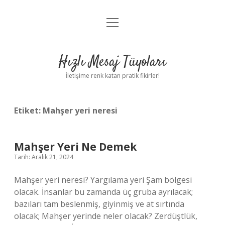
menüyü
Anasayfa
aç
Gizlilik Politikası
Hızlı Mesaj Tüyoları
Yasal Uyarı
İletişime renk katan pratik fikirler!
Hakkımızda
Etiket:
Mahşer yeri neresi
Mahşer Yeri Ne Demek
Tarih: Aralık 21, 2024
Mahşer yeri neresi? Yargılama yeri Şam bölgesi
olacak. İnsanlar bu zamanda üç gruba ayrılacak;
bazıları tam beslenmiş, giyinmiş ve at sırtında
olacak; Mahşer yerinde neler olacak? Zerdüştlük,