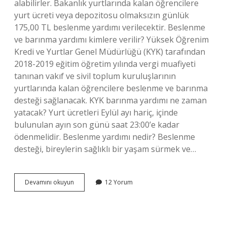
alabilirler. Bakanlık yurtlarında kalan öğrencilere
yurt ücreti veya depozitosu olmaksızın günlük
175,00 TL beslenme yardımı verilecektir. Beslenme
ve barınma yardımı kimlere verilir? Yüksek Öğrenim
Kredi ve Yurtlar Genel Müdürlüğü (KYK) tarafından
2018-2019 eğitim öğretim yılında vergi muafiyeti
tanınan vakıf ve sivil toplum kuruluşlarının
yurtlarında kalan öğrencilere beslenme ve barınma
desteği sağlanacak. KYK barınma yardımı ne zaman
yatacak? Yurt ücretleri Eylül ayı hariç, içinde
bulunulan ayın son günü saat 23:00’e kadar
ödenmelidir. Beslenme yardımı nedir? Beslenme
desteği, bireylerin sağlıklı bir yaşam sürmek ve…
Beslenme
Devamını okuyun
12 Yorum
Ve
Barınma
Yardımı
Kaç