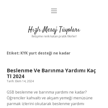
menüyü
Anasayfa
aç
Gizlilik Politikası
Hızlı Mesaj Tüyoları
Yasal Uyarı
İletişime renk katan pratik fikirler!
Hakkımızda
Etiket:
KYK yurt desteği ne kadar
Beslenme Ve Barınma Yardımı Kaç
Tl 2024
Tarih: Ekim 14, 2024
GSB beslenme ve barınma yardımı ne kadar?
Öğrenciler kahvaltı ve akşam yemeği menüsüne
parmak izlerini okutarak beslenme yardımı