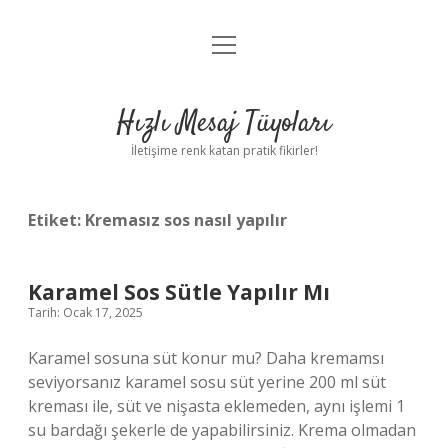
menüyü
Anasayfa
aç
Gizlilik Politikası
Hızlı Mesaj Tüyoları
Yasal Uyarı
İletişime renk katan pratik fikirler!
Hakkımızda
Etiket:
Kremasız sos nasıl yapılır
Karamel Sos Sütle Yapılır Mı
Tarih: Ocak 17, 2025
Karamel sosuna süt konur mu? Daha kremamsı
seviyorsanız karamel sosu süt yerine 200 ml süt
kreması ile, süt ve nişasta eklemeden, aynı işlemi 1
su bardağı şekerle de yapabilirsiniz. Krema olmadan