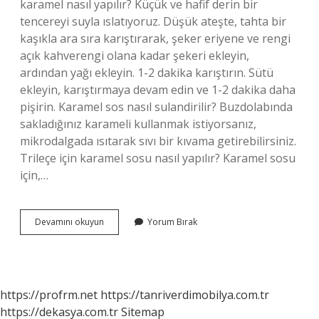
karamel nasıl yapılır? Küçük ve hafif derin bir
tencereyi suyla ıslatıyoruz. Düşük ateşte, tahta bir
kaşıkla ara sıra karıştırarak, şeker eriyene ve rengi
açık kahverengi olana kadar şekeri ekleyin,
ardından yağı ekleyin. 1-2 dakika karıştırın. Sütü
ekleyin, karıştırmaya devam edin ve 1-2 dakika daha
pişirin. Karamel sos nasıl sulandirilir? Buzdolabında
sakladığınız karameli kullanmak istiyorsanız,
mikrodalgada ısıtarak sıvı bir kıvama getirebilirsiniz.
Trileçe için karamel sosu nasıl yapılır? Karamel sosu
için,…
Karamel
Devamını okuyun
Yorum Bırak
Sos
Sütle
Yapılır
Mı
https://profrm.net
https://tanriverdimobilya.com.tr
https://dekasya.com.tr
Sitemap