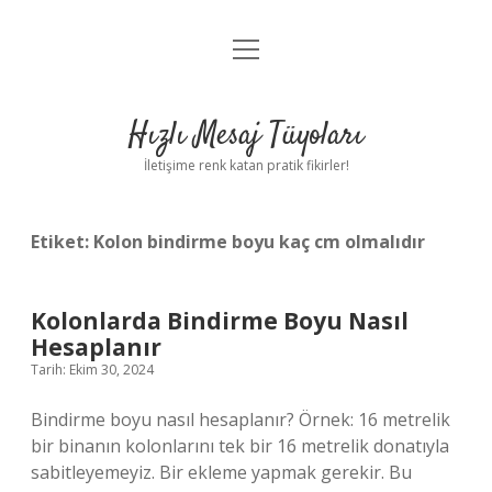
menüyü
Anasayfa
aç
Gizlilik Politikası
Hızlı Mesaj Tüyoları
Yasal Uyarı
İletişime renk katan pratik fikirler!
Hakkımızda
Etiket:
Kolon bindirme boyu kaç cm olmalıdır
Kolonlarda Bindirme Boyu Nasıl
Hesaplanır
Tarih: Ekim 30, 2024
Bindirme boyu nasıl hesaplanır? Örnek: 16 metrelik
bir binanın kolonlarını tek bir 16 metrelik donatıyla
sabitleyemeyiz. Bir ekleme yapmak gerekir. Bu