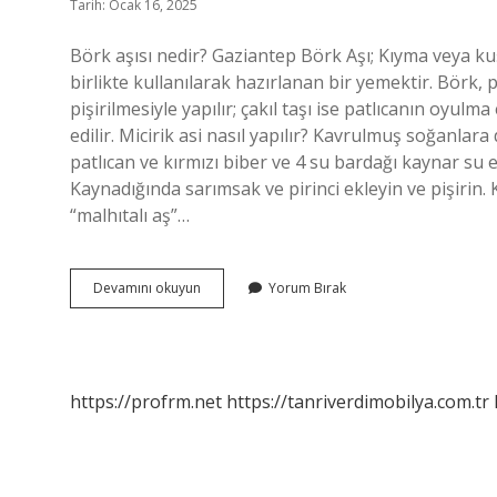
Tarih: Ocak 16, 2025
Börk aşısı nedir? Gaziantep Börk Aşı; Kıyma veya kuşba
birlikte kullanılarak hazırlanan bir yemektir. Börk, 
pişirilmesiyle yapılır; çakıl taşı ise patlıcanın oyul
edilir. Micirik asi nasıl yapılır? Kavrulmuş soğanlara
patlıcan ve kırmızı biber ve 4 su bardağı kaynar su e
Kaynadığında sarımsak ve pirinci ekleyin ve pişirin. 
“malhıtalı aş”…
Börk
Devamını okuyun
Yorum Bırak
Aşı
Ne
Demek
https://profrm.net
https://tanriverdimobilya.com.tr