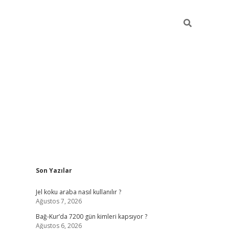
Sidebar
Son Yazılar
betexper günce
Jel koku araba nasıl kullanılır ?
Ağustos 7, 2026
Bağ-Kur’da 7200 gün kimleri kapsıyor ?
Ağustos 6, 2026