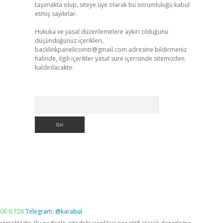
taşımakta olup, siteye üye olarak bu sorumluluğu kabul
etmiş sayılırlar.
Hukuka ve yasal düzenlemelere aykırı olduğunu
düşündüğünüz içerikleri,
backlinkpanelicomtr@gmail.com
adresine bildirmeniz
halinde, ilgili içerikler yasal süre içerisinde sitemizden
kaldırılacaktır.
Arama
06 0 726
Telegram: @karabul