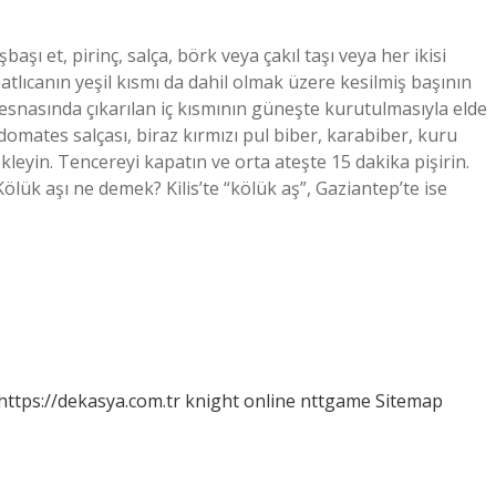
şı et, pirinç, salça, börk veya çakıl taşı veya her ikisi
patlıcanın yeşil kısmı da dahil olmak üzere kesilmiş başının
ma esnasında çıkarılan iç kısmının güneşte kurutulmasıyla elde
 domates salçası, biraz kırmızı pul biber, karabiber, kuru
kleyin. Tencereyi kapatın ve orta ateşte 15 dakika pişirin.
Kölük aşı ne demek? Kilis’te “kölük aş”, Gaziantep’te ise
https://dekasya.com.tr
knight online
nttgame
Sitemap