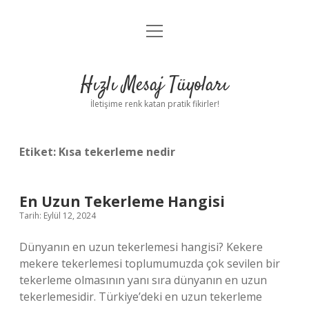
menüyü
Anasayfa
aç
Gizlilik Politikası
Hızlı Mesaj Tüyoları
Yasal Uyarı
İletişime renk katan pratik fikirler!
Hakkımızda
Etiket:
Kısa tekerleme nedir
En Uzun Tekerleme Hangisi
Tarih: Eylül 12, 2024
Dünyanın en uzun tekerlemesi hangisi? Kekere
mekere tekerlemesi toplumumuzda çok sevilen bir
tekerleme olmasının yanı sıra dünyanın en uzun
tekerlemesidir. Türkiye’deki en uzun tekerleme