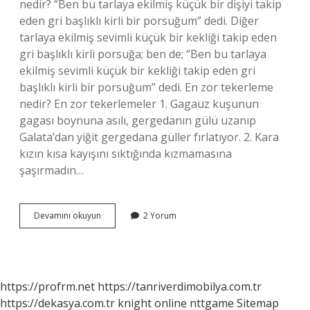
nedir? “Ben bu tarlaya ekilmiş küçük bir dişiyi takip
eden gri başlıklı kirli bir porsuğum” dedi. Diğer
tarlaya ekilmiş sevimli küçük bir kekliği takip eden
gri başlıklı kirli porsuğa; ben de; “Ben bu tarlaya
ekilmiş sevimli küçük bir kekliği takip eden gri
başlıklı kirli bir porsuğum” dedi. En zor tekerleme
nedir? En zor tekerlemeler 1. Gagauz kuşunun
gagası boynuna asılı, gergedanın gülü uzanıp
Galata’dan yiğit gergedana güller fırlatıyor. 2. Kara
kızın kısa kayışını sıktığında kızmamasına
şaşırmadın…
En
Devamını okuyun
2 Yorum
Uzun
Tekerleme
Hangisi
https://profrm.net
https://tanriverdimobilya.com.tr
https://dekasya.com.tr
knight online
nttgame
Sitemap