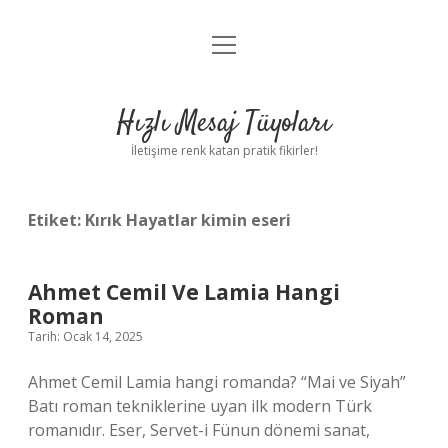
menüyü
Anasayfa
aç
Gizlilik Politikası
Hızlı Mesaj Tüyoları
Yasal Uyarı
İletişime renk katan pratik fikirler!
Hakkımızda
Etiket:
Kırık Hayatlar kimin eseri
Ahmet Cemil Ve Lamia Hangi
Roman
Tarih: Ocak 14, 2025
Ahmet Cemil Lamia hangi romanda? “Mai ve Siyah”
Batı roman tekniklerine uyan ilk modern Türk
romanıdır. Eser, Servet-i Fünun dönemi sanat,