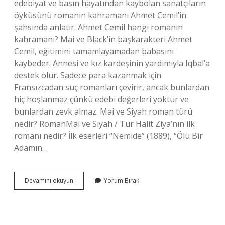
edebiyat ve basın hayatından kaybolan sanatçıların
öyküsünü romanın kahramanı Ahmet Cemil’in
şahsında anlatır. Ahmet Cemil hangi romanın
kahramanı? Mai ve Black’in başkarakteri Ahmet
Cemil, eğitimini tamamlayamadan babasını
kaybeder. Annesi ve kız kardeşinin yardımıyla Iqbal’a
destek olur. Sadece para kazanmak için
Fransızcadan suç romanları çevirir, ancak bunlardan
hiç hoşlanmaz çünkü edebi değerleri yoktur ve
bunlardan zevk almaz. Mai ve Siyah roman türü
nedir? RomanMai ve Siyah / Tür Halit Ziya’nın ilk
romanı nedir? İlk eserleri “Nemide” (1889), “Ölü Bir
Adamın…
Ahmet
Devamını okuyun
Yorum Bırak
Cemil
Ve
Lamia
Hangi