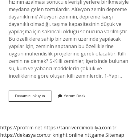
hızının azalması sonucu elverişli yerlere birikmesiyle
meydana gelen tortulardır. Alüvyon zemin depreme
dayanıklı mı? Alüvyon zeminin, depreme karşı
dayanıklı olmadığı, taşıma kapasitesinin düşük ve
yapılaşma için sakıncalı olduğu sonucuna varılmıştır.
Bu özelliklere sahip bir zemin üzerinde yapılacak
yapılar için, zeminin saptanan bu özelliklerine
uygun mühendislik projelerine gerek olacaktır. Killi
zemin ne demek? 5-Killi zeminler; içerisinde bulunan
su, kum ve yabancı maddelerin çokluk ve
inceliklerine göre oluşan killi zeminlerdir. 1-Yapı…
Qal
Devamını okuyun
Yorum Bırak
Zemin
Ne
Demek
https://profrm.net
https://tanriverdimobilya.com.tr
https://dekasya.com.tr
knight online
nttgame
Sitemap