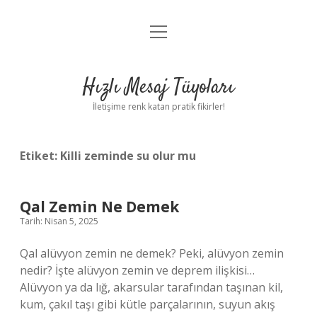
menüyü
Anasayfa
aç
Gizlilik Politikası
Hızlı Mesaj Tüyoları
Yasal Uyarı
İletişime renk katan pratik fikirler!
Hakkımızda
Etiket:
Killi zeminde su olur mu
Qal Zemin Ne Demek
Tarih: Nisan 5, 2025
Qal alüvyon zemin ne demek? Peki, alüvyon zemin
nedir? İşte alüvyon zemin ve deprem ilişkisi…
Alüvyon ya da lığ, akarsular tarafından taşınan kil,
kum, çakıl taşı gibi kütle parçalarının, suyun akış