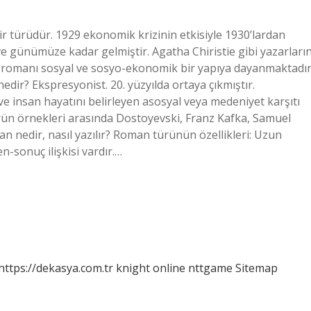
r türüdür. 1929 ekonomik krizinin etkisiyle 1930’lardan
e günümüze kadar gelmiştir. Agatha Chiristie gibi yazarları
noir romanı sosyal ve sosyo-ekonomik bir yapıya dayanmaktadır
dir? Ekspresyonist. 20. yüzyılda ortaya çıkmıştır.
e insan hayatını belirleyen asosyal veya medeniyet karşıtı
ürün örnekleri arasında Dostoyevski, Franz Kafka, Samuel
an nedir, nasıl yazılır? Roman türünün özellikleri: Uzun
-sonuç ilişkisi vardır.…
https://dekasya.com.tr
knight online
nttgame
Sitemap