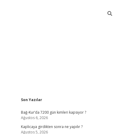
Sidebar
Son Yazılar
betexper günc
Bağ-Kur’da 7200 gün kimleri kapsıyor ?
Ağustos 6, 2026
Kaplicaya girdikten sonra ne yapılır ?
Ağustos 5, 2026