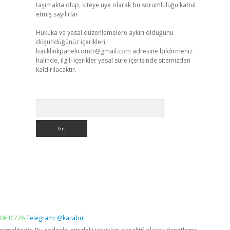
taşımakta olup, siteye üye olarak bu sorumluluğu kabul
etmiş sayılırlar.
Hukuka ve yasal düzenlemelere aykırı olduğunu
düşündüğünüz içerikleri,
backlinkpanelicomtr@gmail.com
adresine bildirmeniz
halinde, ilgili içerikler yasal süre içerisinde sitemizden
kaldırılacaktır.
Arama
06 0 726
Telegram: @karabul