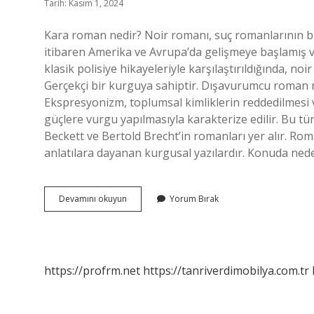
Tarih: Kasım 1, 2024
Kara roman nedir? Noir romanı, suç romanlarının bi
itibaren Amerika ve Avrupa’da gelişmeye başlamış v
klasik polisiye hikayeleriyle karşılaştırıldığında, 
Gerçekçi bir kurguya sahiptir. Dışavurumcu roman ne
Ekspresyonizm, toplumsal kimliklerin reddedilmesi v
güçlere vurgu yapılmasıyla karakterize edilir. Bu t
Beckett ve Bertold Brecht’in romanları yer alır. Rom
anlatılara dayanan kurgusal yazılardır. Konuda neden
Entrik
Devamını okuyun
Yorum Bırak
Roman
Nedir
https://profrm.net
https://tanriverdimobilya.com.tr