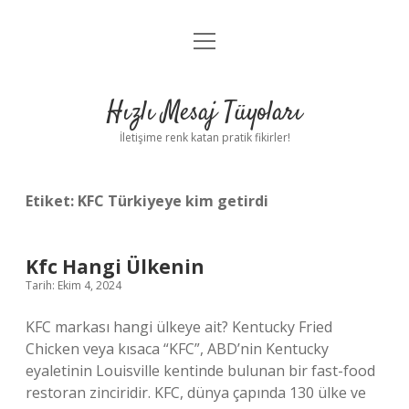
menüyü
Anasayfa
aç
Gizlilik Politikası
Hızlı Mesaj Tüyoları
Yasal Uyarı
İletişime renk katan pratik fikirler!
Hakkımızda
Etiket:
KFC Türkiyeye kim getirdi
Kfc Hangi Ülkenin
Tarih: Ekim 4, 2024
KFC markası hangi ülkeye ait? Kentucky Fried
Chicken veya kısaca “KFC”, ABD’nin Kentucky
eyaletinin Louisville kentinde bulunan bir fast-food
restoran zinciridir. KFC, dünya çapında 130 ülke ve