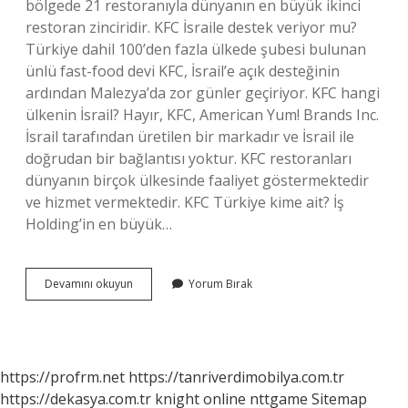
bölgede 21 restoranıyla dünyanın en büyük ikinci
restoran zinciridir. KFC İsraile destek veriyor mu?
Türkiye dahil 100’den fazla ülkede şubesi bulunan
ünlü fast-food devi KFC, İsrail’e açık desteğinin
ardından Malezya’da zor günler geçiriyor. KFC hangi
ülkenin İsrail? Hayır, KFC, American Yum! Brands Inc.
İsrail tarafından üretilen bir markadır ve İsrail ile
doğrudan bir bağlantısı yoktur. KFC restoranları
dünyanın birçok ülkesinde faaliyet göstermektedir
ve hizmet vermektedir. KFC Türkiye kime ait? İş
Holding’in en büyük…
Kfc
Devamını okuyun
Yorum Bırak
Hangi
Ülkenin
https://profrm.net
https://tanriverdimobilya.com.tr
https://dekasya.com.tr
knight online
nttgame
Sitemap