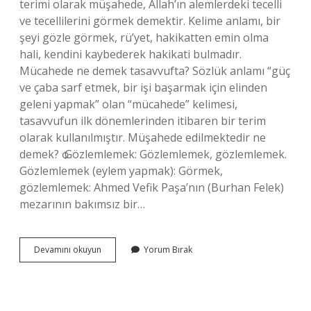
terimi olarak müşahede, Allah’ın alemlerdeki tecelli
ve tecellilerini görmek demektir. Kelime anlamı, bir
şeyi gözle görmek, rü’yet, hakikatten emin olma
hali, kendini kaybederek hakikati bulmadır.
Mücahede ne demek tasavvufta? Sözlük anlamı “güç
ve çaba sarf etmek, bir işi başarmak için elinden
geleni yapmak” olan “mücahede” kelimesi,
tasavvufun ilk dönemlerinden itibaren bir terim
olarak kullanılmıştır. Müşahede edilmektedir ne
demek? ѻ Gözlemlemek: Gözlemlemek, gözlemlemek.
Gözlemlemek (eylem yapmak): Görmek,
gözlemlemek: Ahmed Vefik Paşa’nın (Burhan Felek)
mezarının bakımsız bir…
Tasavvuf
Devamını okuyun
Yorum Bırak
Da
Müşahede
Ne
Demek