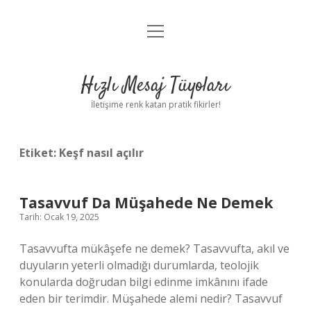
menüyü
Anasayfa
aç
Gizlilik Politikası
Hızlı Mesaj Tüyoları
Yasal Uyarı
İletişime renk katan pratik fikirler!
Hakkımızda
Etiket:
Keşf nasıl açılır
Tasavvuf Da Müşahede Ne Demek
Tarih: Ocak 19, 2025
Tasavvufta mükâşefe ne demek? Tasavvufta, akıl ve
duyuların yeterli olmadığı durumlarda, teolojik
konularda doğrudan bilgi edinme imkânını ifade
eden bir terimdir. Müşahede alemi nedir? Tasavvuf