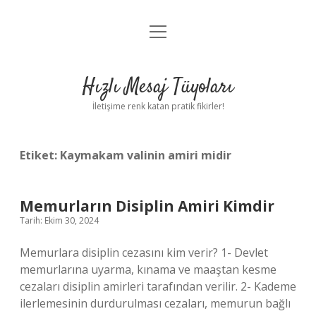
menüyü
Anasayfa
aç
Gizlilik Politikası
Hızlı Mesaj Tüyoları
Yasal Uyarı
İletişime renk katan pratik fikirler!
Hakkımızda
Etiket:
Kaymakam valinin amiri midir
Memurların Disiplin Amiri Kimdir
Tarih: Ekim 30, 2024
Memurlara disiplin cezasını kim verir? 1- Devlet
memurlarına uyarma, kınama ve maaştan kesme
cezaları disiplin amirleri tarafından verilir. 2- Kademe
ilerlemesinin durdurulması cezaları, memurun bağlı