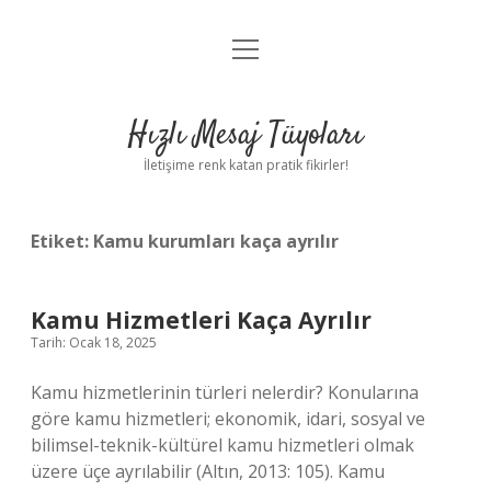
menüyü
Anasayfa
aç
Gizlilik Politikası
Hızlı Mesaj Tüyoları
Yasal Uyarı
İletişime renk katan pratik fikirler!
Hakkımızda
Etiket:
Kamu kurumları kaça ayrılır
Kamu Hizmetleri Kaça Ayrılır
Tarih: Ocak 18, 2025
Kamu hizmetlerinin türleri nelerdir? Konularına
göre kamu hizmetleri; ekonomik, idari, sosyal ve
bilimsel-teknik-kültürel kamu hizmetleri olmak
üzere üçe ayrılabilir (Altın, 2013: 105). Kamu