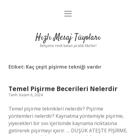
menüyü
Anasayfa
aç
Gizlilik Politikası
Hızlı Mesaj Tüyoları
Yasal Uyarı
İletişime renk katan pratik fikirler!
Hakkımızda
Etiket:
Kaç çeşit pişirme tekniği vardır
Temel Pişirme Becerileri Nelerdir
Tarih: Kasım 6, 2024
Temel pişirme teknikleri nelerdir? Pişirme
yöntemleri nelerdir? Kaynatma yöntemiyle pişirme,
yiyecekleri bir sıvı içerisinde kaynama noktasına
getirerek pişirmeyi içerir. … DÜŞÜK ATEŞTE PİŞİRME.