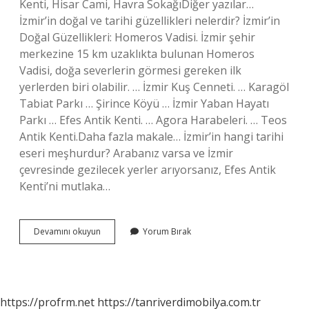
Kenti, Hisar Cami, Havra SokağıDiğer yazılar…
İzmir’in doğal ve tarihi güzellikleri nelerdir? İzmir’in
Doğal Güzellikleri: Homeros Vadisi. İzmir şehir
merkezine 15 km uzaklıkta bulunan Homeros
Vadisi, doğa severlerin görmesi gereken ilk
yerlerden biri olabilir. … İzmir Kuş Cenneti. … Karagöl
Tabiat Parkı … Şirince Köyü … İzmir Yaban Hayatı
Parkı … Efes Antik Kenti. … Agora Harabeleri. … Teos
Antik Kenti.Daha fazla makale… İzmir’in hangi tarihi
eseri meşhurdur? Arabanız varsa ve İzmir
çevresinde gezilecek yerler arıyorsanız, Efes Antik
Kenti’ni mutlaka…
İZmirin
Devamını okuyun
Yorum Bırak
Neyi
Meşhur
Tarihi
Yerleri
https://profrm.net
https://tanriverdimobilya.com.tr