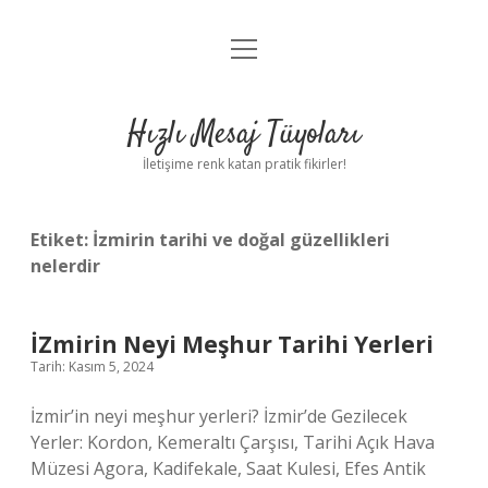
menüyü
Anasayfa
aç
Gizlilik Politikası
Hızlı Mesaj Tüyoları
Yasal Uyarı
İletişime renk katan pratik fikirler!
Hakkımızda
Etiket:
İzmirin tarihi ve doğal güzellikleri
nelerdir
İZmirin Neyi Meşhur Tarihi Yerleri
Tarih: Kasım 5, 2024
İzmir’in neyi meşhur yerleri? İzmir’de Gezilecek
Yerler: Kordon, Kemeraltı Çarşısı, Tarihi Açık Hava
Müzesi Agora, Kadifekale, Saat Kulesi, Efes Antik