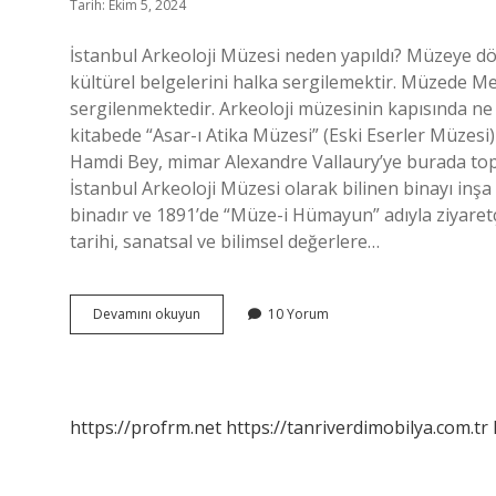
Tarih: Ekim 5, 2024
İstanbul Arkeoloji Müzesi neden yapıldı? Müzeye d
kültürel belgelerini halka sergilemektir. Müzede M
sergilenmektedir. Arkeoloji müzesinin kapısında ne 
kitabede “Asar-ı Atika Müzesi” (Eski Eserler Müzes
Hamdi Bey, mimar Alexandre Vallaury’ye burada topl
İstanbul Arkeoloji Müzesi olarak bilinen binayı inşa
binadır ve 1891’de “Müze-i Hümayun” adıyla ziyaretç
tarihi, sanatsal ve bilimsel değerlere…
Arkeoloji
Devamını okuyun
10 Yorum
Müzesi
Nin
Amacı
Nedir
https://profrm.net
https://tanriverdimobilya.com.tr