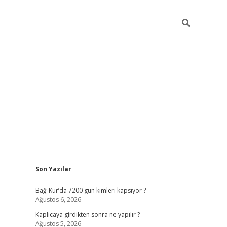
Sidebar
Son Yazılar
betexper günc
Bağ-Kur’da 7200 gün kimleri kapsıyor ?
Ağustos 6, 2026
Kaplicaya girdikten sonra ne yapılır ?
Ağustos 5, 2026