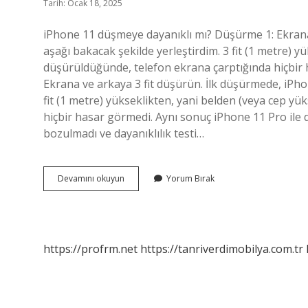
Tarih: Ocak 18, 2025
iPhone 11 düşmeye dayanıklı mı? Düşürme 1: Ekrana v
aşağı bakacak şekilde yerleştirdim. 3 fit (1 metre) y
düşürüldüğünde, telefon ekrana çarptığında hiçbir h
Ekrana ve arkaya 3 fit düşürün. İlk düşürmede, iPhon
fit (1 metre) yükseklikten, yani belden (veya cep y
hiçbir hasar görmedi. Aynı sonuç iPhone 11 Pro ile 
bozulmadı ve dayanıklılık testi…
Iphone
Devamını okuyun
Yorum Bırak
11
Düşmeye
Karşı
Dayanıklı
Mı
https://profrm.net
https://tanriverdimobilya.com.tr