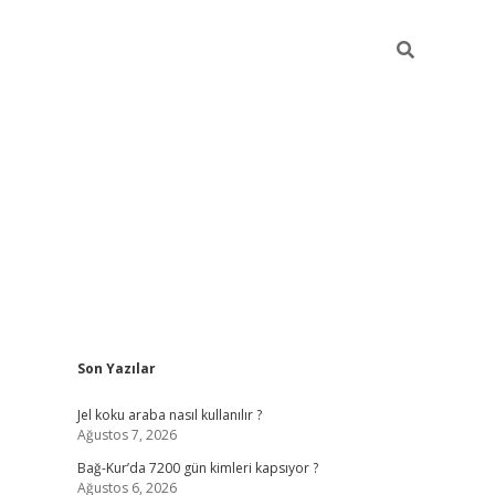
Sidebar
Son Yazılar
betexper güncel
Jel koku araba nasıl kullanılır ?
Ağustos 7, 2026
Bağ-Kur’da 7200 gün kimleri kapsıyor ?
Ağustos 6, 2026