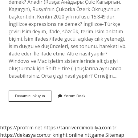
demek? Anadir (Rusça: Ана́дырь; Çuk: Кагыргын,
Kagırgın), Rusya’nın Çukotka Özerk Okrugu’nun
başkentidir. Kentin 2020 yılı nüfusu 15.849’dur.
İngilizce expressions ne demek? İngilizce-Türkçe
çeviri İsim deyim, ifade, sözcük, terim. İsim anlatım
biçimi. İsim ifadesi/ifade gücü, açıklayıcılık yeteneği.
İsim duygu ve düşünceleri, ses tonunu, hareketi vb.
ifade eder. İle ifade etme. Altre nasıl yapılır?
Windows ve Mac işletim sistemlerinde alt çizgiyi
oluşturmak için Shift + tire (-) tuşlarına aynı anda
basabilirsiniz. Orta çizgi nasıl yapılır? Örneğin,…
Altre
Devamını okuyun
Yorum Bırak
Ne
Demek
https://profrm.net
https://tanriverdimobilya.com.tr
https://dekasya.com.tr
knight online
nttgame
Sitemap