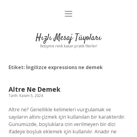
menüyü
Anasayfa
aç
Gizlilik Politikası
Hızlı Mesaj Tüyoları
Yasal Uyarı
İletişime renk katan pratik fikirler!
Hakkımızda
Etiket:
İngilizce expressions ne demek
Altre Ne Demek
Tarih: Kasım 5, 2024
Altre ne? Genellikle kelimeleri vurgulamak ve
sayıların altını çizmek için kullanılan bir karakterdir.
Günümüzde, boşluklara izin verilmeyen bir dizi
ifadeye boşluk eklemek için kullanılır. Anadır ne