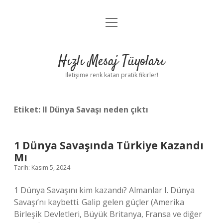
menüyü
Anasayfa
aç
Gizlilik Politikası
Hızlı Mesaj Tüyoları
Yasal Uyarı
İletişime renk katan pratik fikirler!
Hakkımızda
Etiket:
II Dünya Savaşı neden çıktı
1 Dünya Savaşında Türkiye Kazandı
Mı
Tarih: Kasım 5, 2024
1 Dünya Savaşını kim kazandı? Almanlar I. Dünya
Savaşı’nı kaybetti. Galip gelen güçler (Amerika
Birleşik Devletleri, Büyük Britanya, Fransa ve diğer