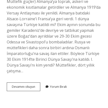
Müttefik güçler) Almanya’ya toprak, askeri ve
ekonomik kısıtlamalar getirdiler ve Almanya 1919’da
Versay Antlaşması ile yenildi. Almanya batıdaki
Alsace-Lorraine’i Fransa’ya geri verdi. 1 dünya
savaşına Türkiye katildi mi? Ekim ayının sonunda bu
gemiler Karadeniz’de devriye ve tatbikat yapmak
üzere Boğaz’dan ayrıldılar ve 29-30 Ekim gecesi
Odessa ve Sivastopol’u bombaladılar. Rusya ve
müttefikleri daha sonra birbiri ardına Osmanlı
İmparatorluğu’na savaş ilan ettiler. Böylece Türkiye
30 Ekim 1914’te Birinci Dünya Savaşı’na katıldı. I.
Dünya Savaşı’nı kim yendi? Müttefikler, dört yıllık
çatışma…
1
Devamını okuyun
Yorum Bırak
Dünya
Savaşında
Türkiye
Kazandı