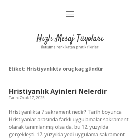
menüyü
Anasayfa
aç
Gizlilik Politikası
Hızlı Mesaj Tüyoları
Yasal Uyarı
İletişime renk katan pratik fikirler!
Hakkımızda
Etiket:
Hristiyanlıkta oruç kaç gündür
Hristiyanlık Ayinleri Nelerdir
Tarih: Ocak 17, 2025
Hristiyanlıkta 7 sakrament nedir? Tarih boyunca
Hristiyanlar arasında farklı uygulamalar sakrament
olarak tanımlanmış olsa da, bu 12. yüzyılda
gerçekleşti. 17. yüzyılda yedi uygulama sakrament