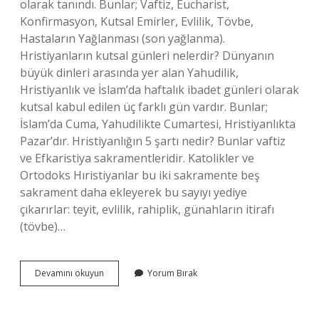
olarak tanındı. Bunlar; Vaftiz, Eucharist,
Konfirmasyon, Kutsal Emirler, Evlilik, Tövbe,
Hastaların Yağlanması (son yağlanma).
Hristiyanların kutsal günleri nelerdir? Dünyanın
büyük dinleri arasında yer alan Yahudilik,
Hristiyanlık ve İslam’da haftalık ibadet günleri olarak
kutsal kabul edilen üç farklı gün vardır. Bunlar;
İslam’da Cuma, Yahudilikte Cumartesi, Hristiyanlıkta
Pazar’dır. Hristiyanlığın 5 şartı nedir? Bunlar vaftiz
ve Efkaristiya sakramentleridir. Katolikler ve
Ortodoks Hıristiyanlar bu iki sakramente beş
sakrament daha ekleyerek bu sayıyı yediye
çıkarırlar: teyit, evlilik, rahiplik, günahların itirafı
(tövbe)…
Hristiyanlık
Devamını okuyun
Yorum Bırak
Ayinleri
Nelerdir