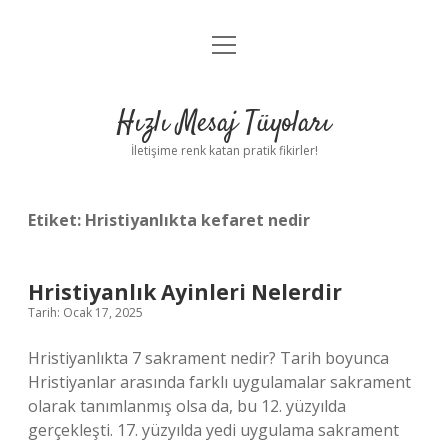
menüyü
Anasayfa
aç
Gizlilik Politikası
Hızlı Mesaj Tüyoları
Yasal Uyarı
İletişime renk katan pratik fikirler!
Hakkımızda
Etiket:
Hristiyanlıkta kefaret nedir
Hristiyanlık Ayinleri Nelerdir
Tarih: Ocak 17, 2025
Hristiyanlıkta 7 sakrament nedir? Tarih boyunca
Hristiyanlar arasında farklı uygulamalar sakrament
olarak tanımlanmış olsa da, bu 12. yüzyılda
gerçekleşti. 17. yüzyılda yedi uygulama sakrament