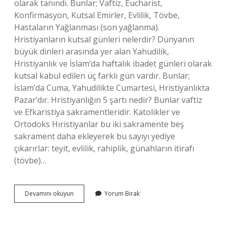
olarak tanındı. Bunlar; Vaftiz, Eucharist,
Konfirmasyon, Kutsal Emirler, Evlilik, Tövbe,
Hastaların Yağlanması (son yağlanma).
Hristiyanların kutsal günleri nelerdir? Dünyanın
büyük dinleri arasında yer alan Yahudilik,
Hristiyanlık ve İslam’da haftalık ibadet günleri olarak
kutsal kabul edilen üç farklı gün vardır. Bunlar;
İslam’da Cuma, Yahudilikte Cumartesi, Hristiyanlıkta
Pazar’dır. Hristiyanlığın 5 şartı nedir? Bunlar vaftiz
ve Efkaristiya sakramentleridir. Katolikler ve
Ortodoks Hıristiyanlar bu iki sakramente beş
sakrament daha ekleyerek bu sayıyı yediye
çıkarırlar: teyit, evlilik, rahiplik, günahların itirafı
(tövbe)…
Hristiyanlık
Devamını okuyun
Yorum Bırak
Ayinleri
Nelerdir