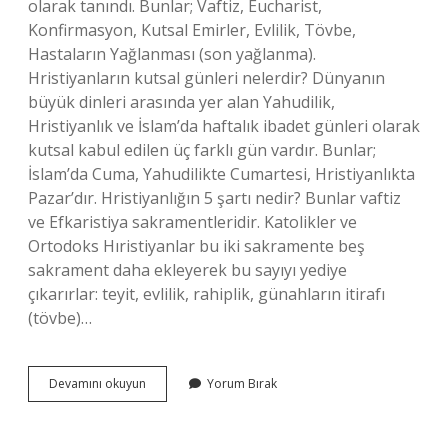
olarak tanındı. Bunlar; Vaftiz, Eucharist,
Konfirmasyon, Kutsal Emirler, Evlilik, Tövbe,
Hastaların Yağlanması (son yağlanma).
Hristiyanların kutsal günleri nelerdir? Dünyanın
büyük dinleri arasında yer alan Yahudilik,
Hristiyanlık ve İslam’da haftalık ibadet günleri olarak
kutsal kabul edilen üç farklı gün vardır. Bunlar;
İslam’da Cuma, Yahudilikte Cumartesi, Hristiyanlıkta
Pazar’dır. Hristiyanlığın 5 şartı nedir? Bunlar vaftiz
ve Efkaristiya sakramentleridir. Katolikler ve
Ortodoks Hıristiyanlar bu iki sakramente beş
sakrament daha ekleyerek bu sayıyı yediye
çıkarırlar: teyit, evlilik, rahiplik, günahların itirafı
(tövbe)…
Hristiyanlık
Devamını okuyun
Yorum Bırak
Ayinleri
Nelerdir