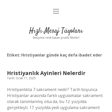
menüyü
Anasayfa
aç
Gizlilik Politikası
Hızlı Mesaj Tüyoları
Yasal Uyarı
İletişime renk katan pratik fikirler!
Hakkımızda
Etiket:
Hristiyanlar günde kaç defa ibadet eder
Hristiyanlık Ayinleri Nelerdir
Tarih: Ocak 17, 2025
Hristiyanlıkta 7 sakrament nedir? Tarih boyunca
Hristiyanlar arasında farklı uygulamalar sakrament
olarak tanımlanmış olsa da, bu 12. yüzyılda
gerçekleşti. 17. yüzyılda yedi uygulama sakrament