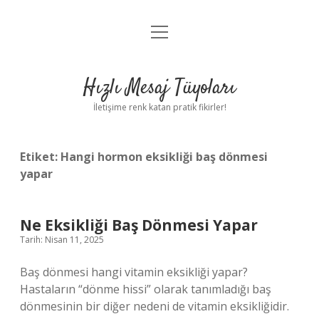
menüyü
Anasayfa
aç
Gizlilik Politikası
Hızlı Mesaj Tüyoları
Yasal Uyarı
İletişime renk katan pratik fikirler!
Hakkımızda
Etiket:
Hangi hormon eksikliği baş dönmesi
yapar
Ne Eksikliği Baş Dönmesi Yapar
Tarih: Nisan 11, 2025
Baş dönmesi hangi vitamin eksikliği yapar?
Hastaların “dönme hissi” olarak tanımladığı baş
dönmesinin bir diğer nedeni de vitamin eksikliğidir.