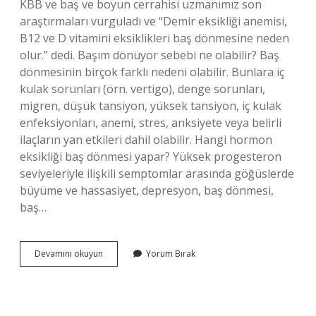
KBB ve baş ve boyun cerrahisi uzmanımız son
araştırmaları vurguladı ve “Demir eksikliği anemisi,
B12 ve D vitamini eksiklikleri baş dönmesine neden
olur.” dedi. Başım dönüyor sebebi ne olabilir? Baş
dönmesinin birçok farklı nedeni olabilir. Bunlara iç
kulak sorunları (örn. vertigo), denge sorunları,
migren, düşük tansiyon, yüksek tansiyon, iç kulak
enfeksiyonları, anemi, stres, anksiyete veya belirli
ilaçların yan etkileri dahil olabilir. Hangi hormon
eksikliği baş dönmesi yapar? Yüksek progesteron
seviyeleriyle ilişkili semptomlar arasında göğüslerde
büyüme ve hassasiyet, depresyon, baş dönmesi,
baş…
Ne
Devamını okuyun
Yorum Bırak
Eksikliği
Baş
Dönmesi
Yapar