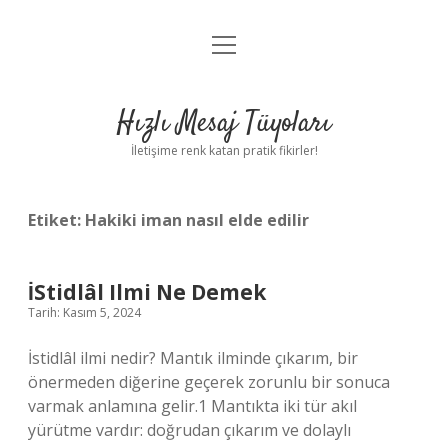
menüyü
Anasayfa
aç
Gizlilik Politikası
Hızlı Mesaj Tüyoları
Yasal Uyarı
İletişime renk katan pratik fikirler!
Hakkımızda
Etiket:
Hakiki iman nasıl elde edilir
İStidlâl Ilmi Ne Demek
Tarih: Kasım 5, 2024
İstidlâl ilmi nedir? Mantık ilminde çıkarım, bir
önermeden diğerine geçerek zorunlu bir sonuca
varmak anlamına gelir.1 Mantıkta iki tür akıl
yürütme vardır: doğrudan çıkarım ve dolaylı