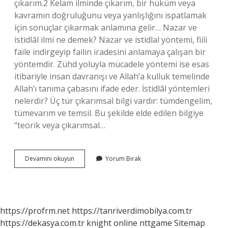
çıkarım.2 Kelam ilminde çıkarım, bir hüküm veya
kavramın doğruluğunu veya yanlışlığını ispatlamak
için sonuçlar çıkarmak anlamına gelir… Nazar ve
istidlâl ilmi ne demek? Nazar ve istidlal yöntemi, fiili
faile indirgeyip failin iradesini anlamaya çalışan bir
yöntemdir. Zühd yoluyla mücadele yöntemi ise esas
itibariyle insan davranışı ve Allah’a kulluk temelinde
Allah’ı tanıma çabasını ifade eder. İstidlâl yöntemleri
nelerdir? Üç tür çıkarımsal bilgi vardır: tümdengelim,
tümevarım ve temsil. Bu şekilde elde edilen bilgiye
“teorik veya çıkarımsal…
İStidlâl
Devamını okuyun
Yorum Bırak
Ilmi
Ne
Demek
https://profrm.net
https://tanriverdimobilya.com.tr
https://dekasya.com.tr
knight online
nttgame
Sitemap