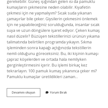
gerekebilir. Güneş ışığından gelen ısı da pamuklu
kumaşların çekmesine neden olabilir. Kıyafetin
çekmesi için ne yapmalıyım? Sıcak suda yıkanan
çamaşırlar bile çeker. Giysilerin çekmesini önlemek
için ne yapabileceğiniz sorulduğunda, insanlar sıcak
suya ve uzun döngülere işaret ediyor. Çeken kumaş
nasıl düzelir? Büzüşen tekstillerinizi ürünün yıkama
talimatında belirtilen programda yıkayın. Sıkma
işleminden sonra kapağı açtığınızda tekstillerin
nemli olduğunu göreceksiniz. Bu, iki kişinin kumaşı
çapraz köşelerden ve ortada hala nemliyken
gerginleştirmesini içerir. Bu işlemi birkaç kez
tekrarlayın. 100 pamuk kumaş yıkanınca çeker mi?
Pamuklu kumaşlar üretildikleri zaman…
Pamuklu
Devamını okuyun
Yorum Bırak
Kumaşın
Çekmesi
Için