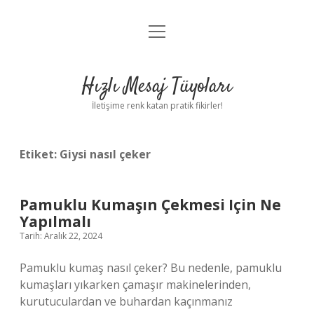
menüyü
Anasayfa
aç
Gizlilik Politikası
Hızlı Mesaj Tüyoları
Yasal Uyarı
İletişime renk katan pratik fikirler!
Hakkımızda
Etiket:
Giysi nasıl çeker
Pamuklu Kumaşın Çekmesi Için Ne
Yapılmalı
Tarih: Aralık 22, 2024
Pamuklu kumaş nasıl çeker? Bu nedenle, pamuklu
kumaşları yıkarken çamaşır makinelerinden,
kurutuculardan ve buhardan kaçınmanız