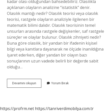
kadar olası olduğundan bahsedebiliriz. Olasılıkla
açıklanan olayların analizine “istatistik” denir.
Olasılık mantığı nedir? Olasılık teorisi veya olasılık
teorisi, rastgele olayların analiziyle ilgilenen bir
matematik bilimi dalıdır. Olasılık teorisinin temel
unsurları arasında rastgele değişkenler, saf rastgele
süreçler ve olaylar bulunur. Olasılık zihniyeti nedir?
Buna göre olasılık, bir yandan bir ifadenin kişisel
bilgi veya kanıtlara dayanarak ne ölçüde inanıldığına
işaret ederken, diğer yandan bir olayın bazı
sonuçlarının uzun vadede belirli bir değerde sabit
olduğu…
Olasılık
Devamını okuyun
Yorum Bırak
Ne
Demek
Felsefe
https://profrm.net
https://tanriverdimobilya.com.tr