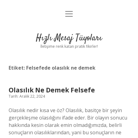
menüyü
Anasayfa
aç
Gizlilik Politikası
Hızlı Mesaj Tüyoları
Yasal Uyarı
İletişime renk katan pratik fikirler!
Hakkımızda
Etiket:
Felsefede olasılık ne demek
Olasılık Ne Demek Felsefe
Tarih: Aralık 22, 2024
Olasılık nedir kısa ve öz? Olasılık, basitçe bir şeyin
gerçekleşme olasılığını ifade eder. Bir olayın sonucu
hakkında kesin olarak emin olmadığımızda, belirli
sonuçların olasılıklarından, yani bu sonuçların ne