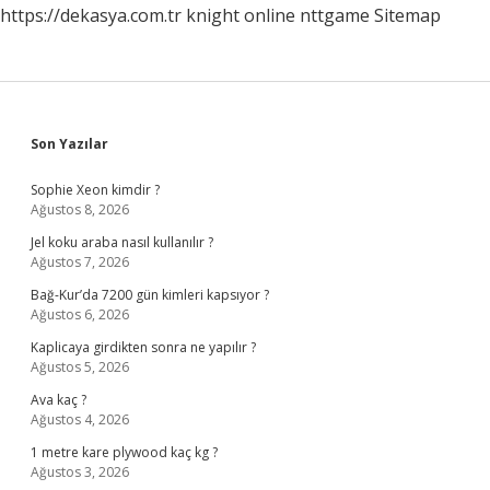
https://dekasya.com.tr
knight online
nttgame
Sitemap
Sidebar
Son Yazılar
Sophie Xeon kimdir ?
Ağustos 8, 2026
Jel koku araba nasıl kullanılır ?
Ağustos 7, 2026
Bağ-Kur’da 7200 gün kimleri kapsıyor ?
Ağustos 6, 2026
Kaplicaya girdikten sonra ne yapılır ?
Ağustos 5, 2026
Ava kaç ?
Ağustos 4, 2026
1 metre kare plywood kaç kg ?
Ağustos 3, 2026