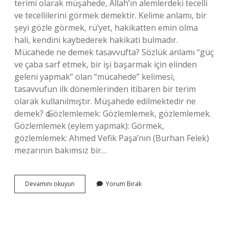
terimi olarak müşahede, Allah’ın alemlerdeki tecelli
ve tecellilerini görmek demektir. Kelime anlamı, bir
şeyi gözle görmek, rü’yet, hakikatten emin olma
hali, kendini kaybederek hakikati bulmadır.
Mücahede ne demek tasavvufta? Sözlük anlamı “güç
ve çaba sarf etmek, bir işi başarmak için elinden
geleni yapmak” olan “mücahede” kelimesi,
tasavvufun ilk dönemlerinden itibaren bir terim
olarak kullanılmıştır. Müşahede edilmektedir ne
demek? ѻ Gözlemlemek: Gözlemlemek, gözlemlemek.
Gözlemlemek (eylem yapmak): Görmek,
gözlemlemek: Ahmed Vefik Paşa’nın (Burhan Felek)
mezarının bakımsız bir…
Tasavvuf
Devamını okuyun
Yorum Bırak
Da
Müşahede
Ne
Demek