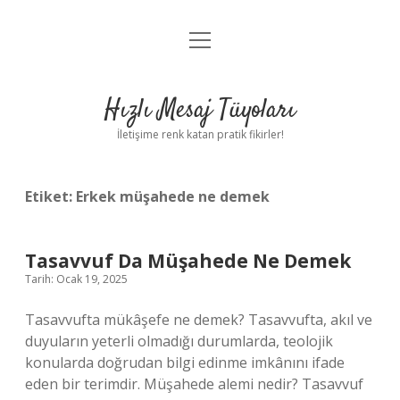
menüyü
Anasayfa
aç
Gizlilik Politikası
Hızlı Mesaj Tüyoları
Yasal Uyarı
İletişime renk katan pratik fikirler!
Hakkımızda
Etiket:
Erkek müşahede ne demek
Tasavvuf Da Müşahede Ne Demek
Tarih: Ocak 19, 2025
Tasavvufta mükâşefe ne demek? Tasavvufta, akıl ve
duyuların yeterli olmadığı durumlarda, teolojik
konularda doğrudan bilgi edinme imkânını ifade
eden bir terimdir. Müşahede alemi nedir? Tasavvuf