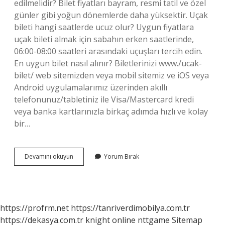
edilmelidir? Bilet fiyatları bayram, resmi tatil ve özel
günler gibi yoğun dönemlerde daha yüksektir. Uçak
bileti hangi saatlerde ucuz olur? Uygun fiyatlara
uçak bileti almak için sabahın erken saatlerinde,
06:00-08:00 saatleri arasındaki uçuşları tercih edin.
En uygun bilet nasıl alınır? Biletlerinizi www./ucak-
bilet/ web sitemizden veya mobil sitemiz ve iOS veya
Android uygulamalarımız üzerinden akıllı
telefonunuz/tabletiniz ile Visa/Mastercard kredi
veya banka kartlarınızla birkaç adımda hızlı ve kolay
bir…
Bilet
Devamını okuyun
Yorum Bırak
Fiyatları
Ne
Zaman
Ucuz
Olur
https://profrm.net
https://tanriverdimobilya.com.tr
https://dekasya.com.tr
knight online
nttgame
Sitemap