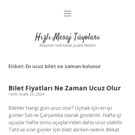
menüyü
Anasayfa
aç
Gizlilik Politikası
Hızlı Mesaj Tüyoları
Yasal Uyarı
İletişime renk katan pratik fikirler!
Hakkımızda
Etiket:
En ucuz bilet ne zaman bulunur
Bilet Fiyatları Ne Zaman Ucuz Olur
Tarih: Aralık 23, 2024
Biletler hangi gün ucuz olur? Uçmak için en iyi
günler Salı ve Çarşamba olarak gösterilir. Hafta içi
uçuşlar hafta sonu uçuşlarından daha ucuz olabilir.
Tatil ve özel günler için bilet alırken nelere dikkat